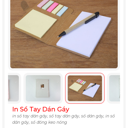
In Sổ Tay Dán Gáy
in sổ tay dán gáy, sổ tay dán gáy, sổ dán gáy, in sổ
dán gáy, sổ đóng keo nóng