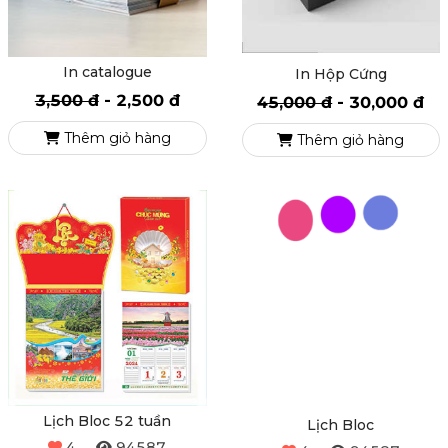
In catalogue
In Hộp Cứng
3,500 đ
-
2,500 đ
45,000 đ
-
30,000 đ
Thêm giỏ hàng
Thêm giỏ hàng
Lịch Bloc 52 tuần
Lịch Bloc
4
94587
4
94587