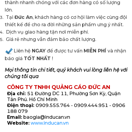
thành nhanh chóng với các đơn hàng có số lượng
lớn.
Tại
Đức An
, khách hàng có cơ hội làm việc cùng đội
thiết kế để cho ra đời những sản phẩm ưng ý nhất.
Dịch vụ giao hàng tận nơi miễn phí.
Giá rẻ nhưng vẫn đảm bảo chất lượng.
Liên hệ
NGAY
để được tư vấn
MIỄN PHÍ
và nhận
báo giá
TỐT NHẤT
!
Mọi thông tin chi tiết, quý khách vui lòng liên hệ với
chúng tôi qua
CÔNG TY TNHH QUẢNG CÁO ĐỨC AN
Địa chỉ:
51 Đường DC 11, Phường Sơn Kỳ, Quận
Tân Phú. Hồ Chí Minh
Điện thoại:
0909.555.764 - 0909.444.951 - 0906
188 079
Email:
baogia@inducan.vn
Website:
www.inducan.vn