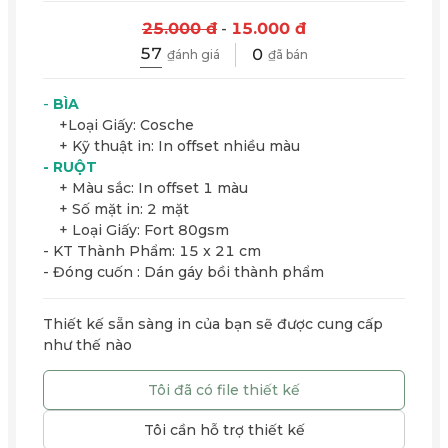
25.000 đ
-
15.000 đ
57
0
₫ánh giá
₫ã bán
-
BÌA
+Loại Giấy: Cosche
+ Kỹ thuật in: In offset nhiều màu
- RUỘT
+ Màu sắc: In offset 1 màu
+ Số mặt in: 2 mặt
+ Loại Giấy: Fort 80gsm
- KT Thành Phẩm: 15 x 21 cm
- Đóng cuốn : Dán gáy bồi thành phẩm
Thiết kế sẵn sàng in của bạn sẽ được cung cấp
như thế nào
Tôi đã có file thiết kế
Tôi cần hỗ trợ thiết kế