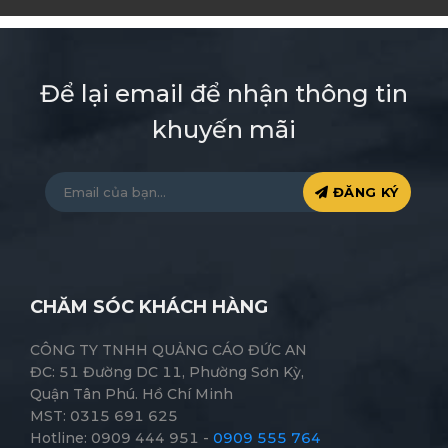
THIẾT KẾ
CHẤT LƯỢNG
Kho thư viện phong
Luôn luôn đảm bảo
phú
Để lại email để nhận thông tin
khuyến mãi
ĐĂNG KÝ
CHĂM SÓC KHÁCH HÀNG
CÔNG TY TNHH QUẢNG CÁO ĐỨC AN
ĐC: 51 Đường DC 11, Phường Sơn Kỳ,