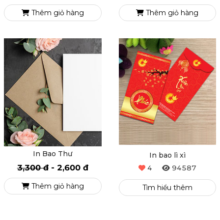
In name card - Danh Thiếp
In Folder
55,000 đ
-
48,000 đ
6,500 đ
-
5,600 đ
Thêm giỏ hàng
Thêm giỏ hàng
In Bao Thư
In bao lì xì
3,300 đ
-
2,600 đ
4
94587
Thêm giỏ hàng