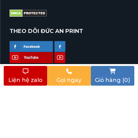
Vận chuyển
THEO DÕI ĐỨC AN PRINT
Liện hệ zalo
Gọi ngay
Giỏ hàng (0)
Địa chỉ: 51 Đường DC 11, Phường Sơn Kỳ, Quận Tân Phú. Hồ
Chí Minh. Hotline:
0909.555.764 - 0909.444.951 - 0906
188 079
- Email:
baogia@inducan.vn
© 2019 Bản quyền thuộc về công ty
IN ĐỨC AN