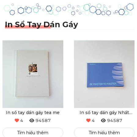
In Sổ Tay Dán Gáy
In sổ tay dán gáy tea me
In sổ tay dán gáy Nhất
Minh
4
94587
4
94587
Tìm hiểu thêm
Tìm hiểu thêm