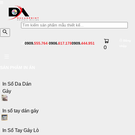
Đăng
0909.
555.764
-
0906.
617.178
0909.
444.951
0
nhập
SẢN PHẨM IN ẤN
In Sổ Da Dán
Gáy
In sổ tay dán gáy
In Sổ Tay Gáy Lò