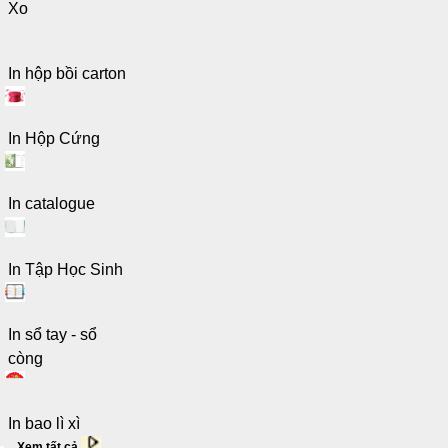
Xo
In hộp bồi carton
In Hộp Cứng
In catalogue
In Tập Học Sinh
In sổ tay - sổ
còng
In bao lì xì
Xem tất cả