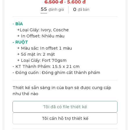
6.500 đ
-
5.600 đ
55
0
₫ánh giá
₫ã bán
-
BÌA
+Loại Giấy: Ivory, Cosche
+ In Offset: Nhiều màu
- RUỘT
+ Màu sắc: In offset 1 màu
+ Số mặt in: 2 mặt
+ Loại Giấy: Fort 70gsm
- KT Thành Phẩm: 15.5 x 21 cm
- Đóng cuốn : Đóng ghim cắt thành phẩm
Thiết kế sẵn sàng in của bạn sẽ được cung cấp
như thế nào
Tôi đã có file thiết kế
Tôi cần hỗ trợ thiết kế