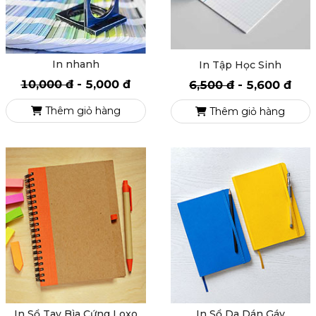
In nhanh
In Tập Học Sinh
10,000 đ
-
5,000 đ
6,500 đ
-
5,600 đ
Thêm giỏ hàng
Thêm giỏ hàng
In Sổ Tay Bìa Cứng Loxo
In Sổ Da Dán Gáy