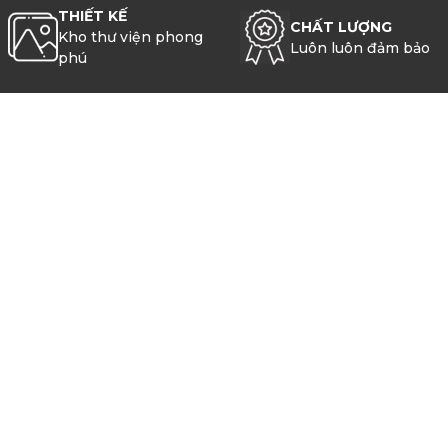
IN ẤN
CÔNG NGHỆ
Mọi lúc mọi nơi
Tiên phong
THIẾT KẾ
CHẤT LƯỢNG
Kho thư viện phong
Luôn luôn đảm bảo
phú
Để lại email để nhận thông tin
khuyến mãi
ĐĂNG KÝ