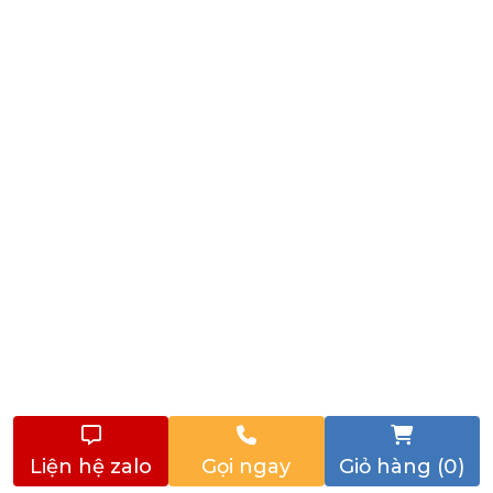
Liện hệ zalo
Gọi ngay
Giỏ hàng (0)