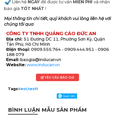
Liên hệ
NGAY
để được tư vấn
MIỄN PHÍ
và nhận
báo giá
TỐT NHẤT
!
Mọi thông tin chi tiết, quý khách vui lòng liên hệ với
chúng tôi qua
CÔNG TY TNHH QUẢNG CÁO ĐỨC AN
Địa chỉ:
51 Đường DC 11, Phường Sơn Kỳ, Quận
Tân Phú. Hồ Chí Minh
Điện thoại:
0909.555.764 - 0909.444.951 - 0906
188 079
Email:
baogia@inducan.vn
Website:
www.inducan.vn
YÊU CẦU BÁO GIÁ
Tags:
test,
testt
BÌNH LUẬN MẪU SẢN PHẨM