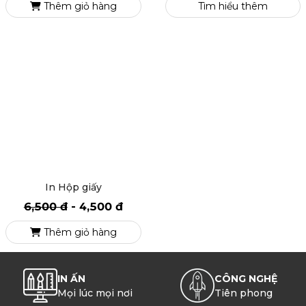
In Bao Thư
In bao lì xì
4
94587
3,300 đ
-
2,600 đ
Thêm giỏ hàng
Tìm hiểu thêm
In Hộp giấy
6,500 đ
-
4,500 đ
Thêm giỏ hàng