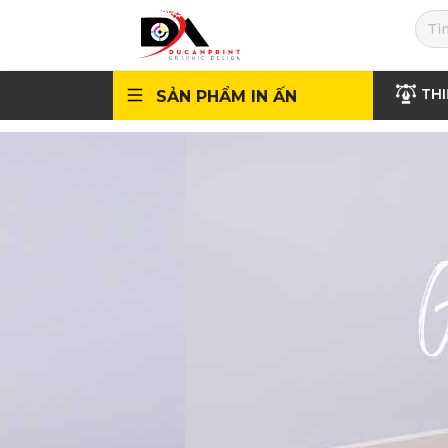
THI
SẢN PHẨM IN ẤN