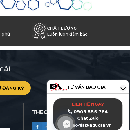
CHẤT LƯỢNG
g phú
Luôn luôn đảm bảo
mãi
TƯ VẤN BÁO GIÁ
ĐĂNG KÝ
0
LIÊN HỆ NGAY
0909 555 764
THEO DÕI ĐỨC AN PRINT
Chat Zalo
baogia@inducan.vn