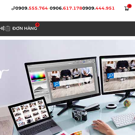
0
0909.
555.764
-
0906.
617.178
0909.
444.951
0
HỆ
ĐƠN HÀNG