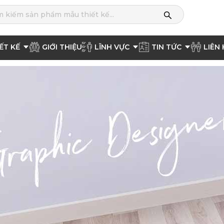
ẾT KẾ
GIỚI THIỆU
LĨNH VỰC
TIN TỨC
LIÊN 