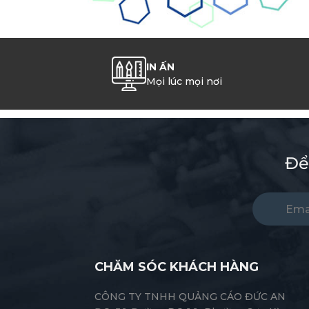
IN ẤN
Mọi lúc mọi nơi
Để
CHĂM SÓC KHÁCH HÀNG
CÔNG TY TNHH QUẢNG CÁO ĐỨC AN