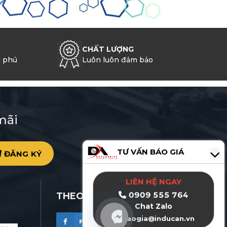
CHẤT LƯỢNG
g phú
Luôn luôn đảm bảo
mãi
TƯ VẤN BÁO GIÁ
ĐĂNG KÝ
0
LIÊN HỆ NGAY
0909 555 764
THEO DÕI ĐỨC AN PRINT
Chat Zalo
baogia@inducan.vn