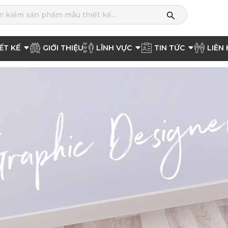
ẾT KẾ
GIỚI THIỆU
LĨNH VỰC
TIN TỨC
LIÊN 