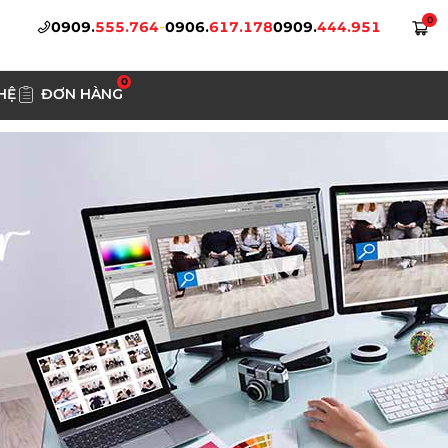
0
0909.
555.764
-
0906.
617.178
0909.
444.951
0
HỆ
ĐƠN HÀNG