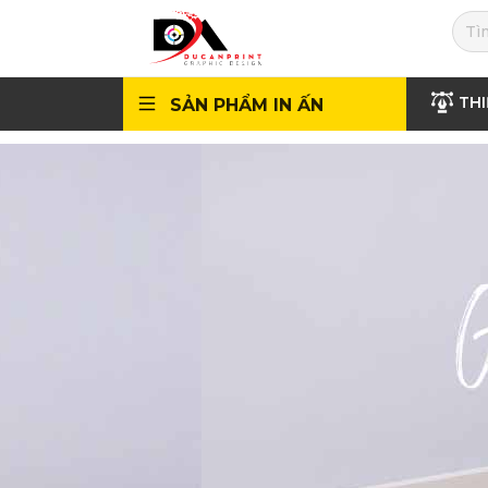
THI
SẢN PHẨM IN ẤN