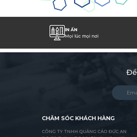
IN ẤN
Mọi lúc mọi nơi
Để
CHĂM SÓC KHÁCH HÀNG
CÔNG TY TNHH QUẢNG CÁO ĐỨC AN