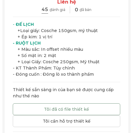
Liên hệ
45
0
₫ánh giá
₫ã bán
-
ĐẾ LỊCH
+Loại giấy: Cosche 150gsm, mỹ thuật
+ Ép kim: 1 vị trí
- RUỘT LỊCH
+ Màu sắc: In offset nhiều màu
+ Số mặt in: 2 mặt
+ Loại Giấy: Cosche 250gsm, Mỹ thuật
- KT Thành Phẩm: Tùy chỉnh
- Đóng cuốn : Đóng lò xo thành phẩm
Thiết kế sẵn sàng in của bạn sẽ được cung cấp
như thế nào
Tôi đã có file thiết kế
Tôi cần hỗ trợ thiết kế