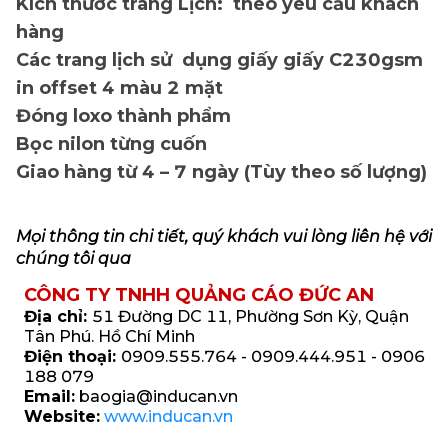
Kích thước trang Lịch: theo yêu cầu khách
hàng
Các trang lịch sử dụng giấy giấy C230gsm
in offset 4 màu 2 mặt
Đóng loxo thành phẩm
Bọc nilon từng cuốn
Giao hàng từ 4 – 7 ngày (Tùy theo số lượng)
Mọi thông tin chi tiết, quý khách vui lòng liên hệ với
chúng tôi qua
CÔNG TY TNHH QUẢNG CÁO ĐỨC AN
Địa chỉ:
51 Đường DC 11, Phường Sơn Kỳ, Quận
Tân Phú. Hồ Chí Minh
Điện thoại:
0909.555.764 - 0909.444.951 - 0906
188 079
Email:
baogia@inducan.vn
Website:
www.inducan.vn