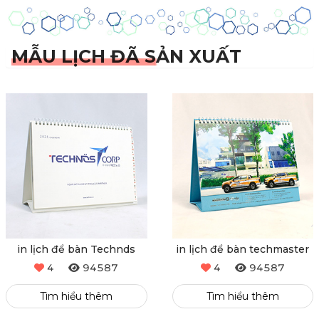
MẪU LỊCH ĐÃ SẢN XUẤT
in lịch để bàn Technds
in lịch để bàn techmaster
4
94587
4
94587
Tìm hiểu thêm
Tìm hiểu thêm