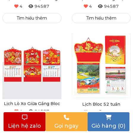
Lịch Để Bàn Thị Trường
Lịch Treo Tường Thị
Trường
4
94587
4
94587
Tìm hiểu thêm
Tìm hiểu thêm
Lịch Lò Xo Giữa Gắng Bloc
Lịch Bloc 52 tuần
4
94587
4
94587
Liện hệ zalo
Gọi ngay
Giỏ hàng (0)
Tìm hiểu thêm
Tìm hiểu thêm