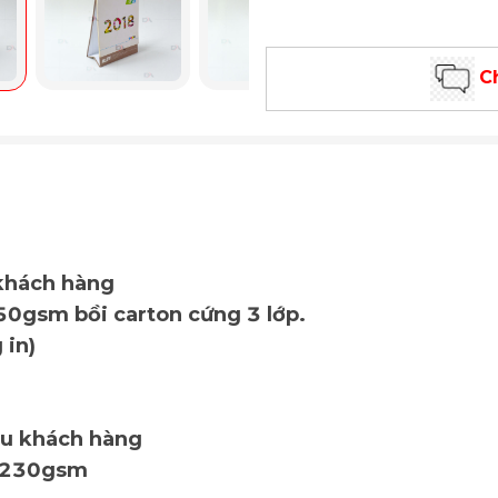
Ch
 khách hàng
50gsm bồi carton cứng 3 lớp.
 in)
ầu khách hàng
y C230gsm