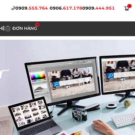
0
0909.
555.764
-
0906.
617.178
0909.
444.951
0
HỆ
ĐƠN HÀNG