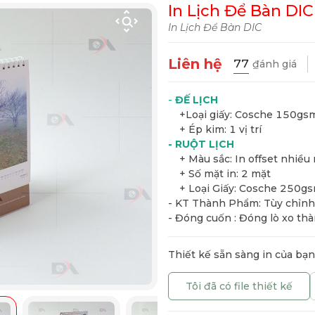
In Lịch Để Bàn DIC
In Lịch Để Bàn DIC
Liên hệ
77
₫ánh giá
-
ĐẾ LỊCH
+Loại giấy: Cosche 150gsm
+ Ép kim: 1 vị trí
- RUỘT LỊCH
+ Màu sắc: In offset nhiều
+ Số mặt in: 2 mặt
+ Loại Giấy: Cosche 250gs
- KT Thành Phẩm: Tùy chỉnh
- Đóng cuốn : Đóng lò xo t
Thiết kế sẵn sàng in của bạ
Tôi đã có file thiết kế