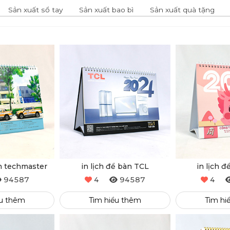
Sản xuất sổ tay
Sản xuất bao bì
Sản xuất quà tặng
àn techmaster
in lịch để bàn TCL
in lịch 
94587
4
94587
4
ểu thêm
Tìm hiểu thêm
Tìm hi