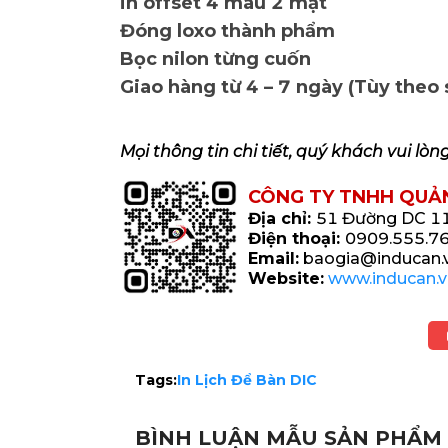
in offset 4 màu 2 mặt
Đóng loxo thành phẩm
Bọc nilon từng cuốn
Giao hàng từ 4 – 7 ngày (Tùy theo 
Mọi thông tin chi tiết, quý khách vui lòn
CÔNG TY TNHH QUẢ
Địa chỉ:
51 Đường DC 11,
Điện thoại:
0909.555.76
Email:
baogia@inducan.
Website:
www.inducan.v
Tags:
In Lịch Để Bàn DIC
BÌNH LUẬN MẪU SẢN PHẨM