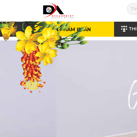
THI
SẢN PHẨM IN ẤN