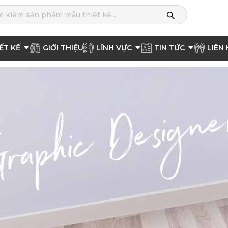
ẾT KẾ
GIỚI THIỆU
LĨNH VỰC
TIN TỨC
LIÊN 