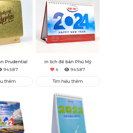
àn Prudential
in lịch để bàn Phú Mỹ
94587
4
94587
ểu thêm
Tìm hiểu thêm