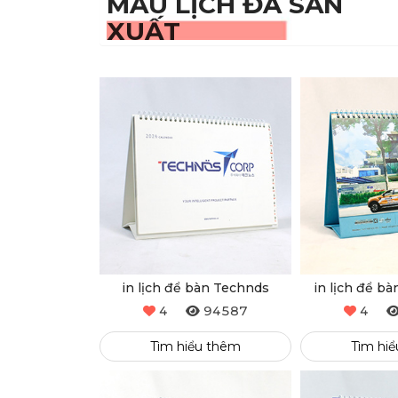
MẪU LỊCH ĐÃ SẢN
XUẤT
in lịch để bàn Technds
in lịch để b
4
94587
4
Tìm hiểu thêm
Tìm hi