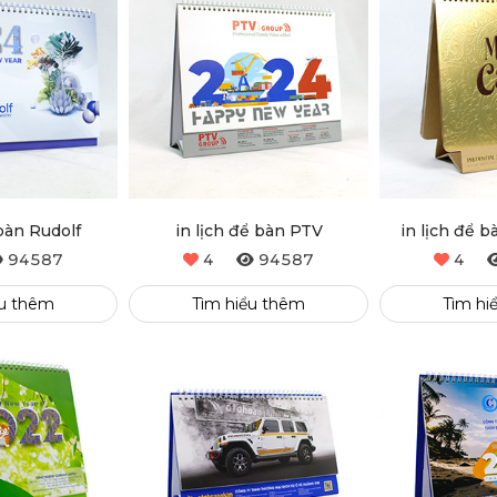
 bàn Rudolf
in lịch để bàn PTV
in lịch để b
94587
4
94587
4
ểu thêm
Tìm hiểu thêm
Tìm hi